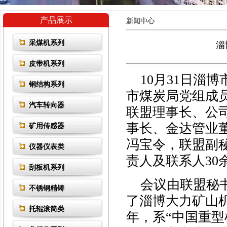
产品展示
新闻中心
采煤机系列
淄
皮带机系列
10月31日淄
钢结构系列
市煤炭局党组成
汽车转向器
联盟理事长、公
事长、金达管业
矿用传感器
冯宝令，联盟副
仪器仪表类
责人及联系人30
刮板机系列
会议由联盟秘书
不锈钢精铸
了淄博大力矿山机
托辊滚筒类
年，系“中国重型