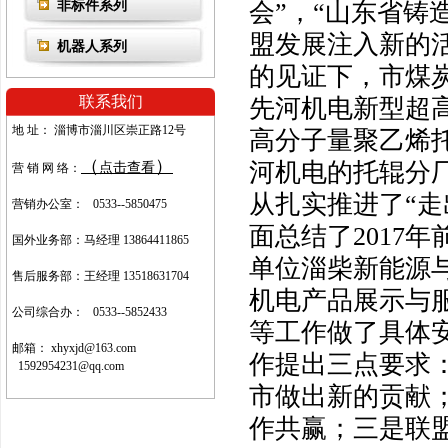
非标件系列
会”，“山东省铸
盟发展注入新的
机器人系列
的见证下，市煤
联系我们
先河机电新型超
地 址： 淄博市淄川区崇正路12号
高分子量聚乙烯
（
）
河机电的托辊分
点击查看
营 销 网 络：
从扎实推进了“走
营销办公室： 0533--5850475
面总结了2017
国外业务部：马经理 13864411865
单位淄柴新能源
售后服务部：王经理
13518631704
机电产品展示与
公司综合办： 0533--5852433
等工作做了具体
邮箱： xhyxjd@163.com
作提出三点要求
1592954231@qq.com
市做出新的贡献
作共赢；三是联